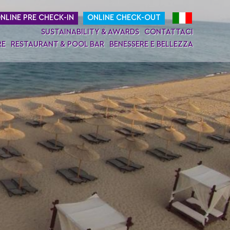
NLINE PRE CHECK-IN
ONLINE CHECK-OUT
SUSTAINABILITY & AWARDS
CONTATTACI
RE
RESTAURANT & POOL BAR
BENESSERE E BELLEZZA