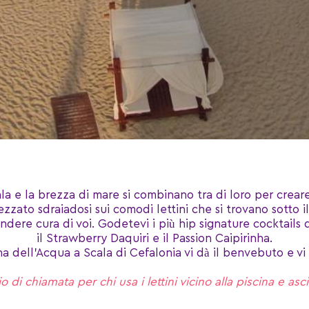
la e la brezza di mare si combinano tra di loro per creare
zzato sdraiadosi sui comodi lettini che si trovano sotto il
endere cura di voi. Godetevi i più hip signature cocktai
il Strawberry Daquiri e il Passion Caipirinha.
a dell’Acqua a Scala di Cefalonia vi dà il benvebuto e vi a
o di chiamata per chi usa i lettini vicino alla piscina e asc