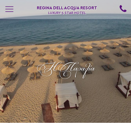
REGINA DELL ACQUA RESORT
LUXURY 5 STAR HOTEL
H Παραλία