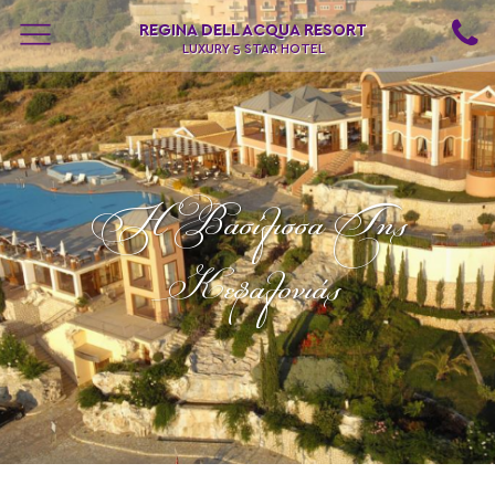
REGINA DELL ACQUA RESORT
LUXURY 5 STAR HOTEL
Η Βασίλισσα Της
Κεφαλονιάς