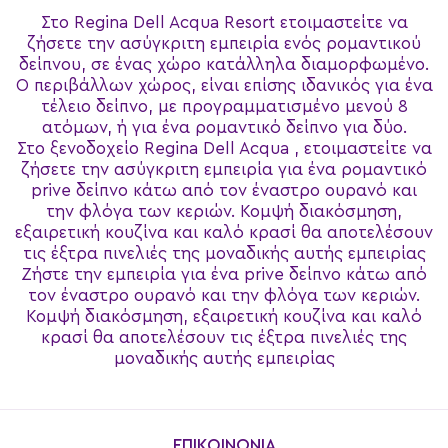
Στο Regina Dell Acqua Resort ετοιμαστείτε να
ζήσετε την ασύγκριτη εμπειρία ενός ρομαντικού
δείπνου, σε ένας χώρο κατάλληλα διαμορφωμένο.
O περιβάλλων χώρος, είναι επίσης ιδανικός για ένα
τέλειο δείπνο, με προγραμματισμένο μενού 8
ατόμων, ή για ένα ρομαντικό δείπνο για δύο.
Στο ξενοδοχείο Regina Dell Acqua , ετοιμαστείτε να
ζήσετε την ασύγκριτη εμπειρία για ένα ρομαντικό
prive δείπνο κάτω από τον έναστρο ουρανό και
την φλόγα των κεριών. Κομψή διακόσμηση,
εξαιρετική κουζίνα και καλό κρασί θα αποτελέσουν
τις έξτρα πινελιές της μοναδικής αυτής εμπειρίας
Ζήστε την εμπειρία για ένα prive δείπνο κάτω από
τον έναστρο ουρανό και την φλόγα των κεριών.
Κομψή διακόσμηση, εξαιρετική κουζίνα και καλό
κρασί θα αποτελέσουν τις έξτρα πινελιές της
μοναδικής αυτής εμπειρίας
ΕΠΙΚΟΙΝΩΝΙΑ