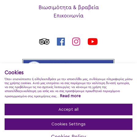
Βιωσιμότητα & βραβεία
Επικοινωνία
Cookies
Όταν επισκέπτεστε ή αλληλοεπιδράτε με την ιστοσελίδα μας, συλλέγουμε πληροφορίες μέσω
της χρήσης cookies. Αυτό μας επιτρέπει να σας παρέχουμε την καλύτερη δυνατή εμπειρία,
να σας προβάλουμε τις πιο σχετικές λειτουργίες -να κάνουμε τη χρήση της
ιστοσελίδαςευκολότερη για εσάς και να σας προσφέρουμε προωθητικό περιεχόμενο
Read more
προσαρμοσμένο στις προτιμήσεις σας...
Accept all
Cookies Settings
Regina Dell Acqua Resort
© 2026
Cookies Policy